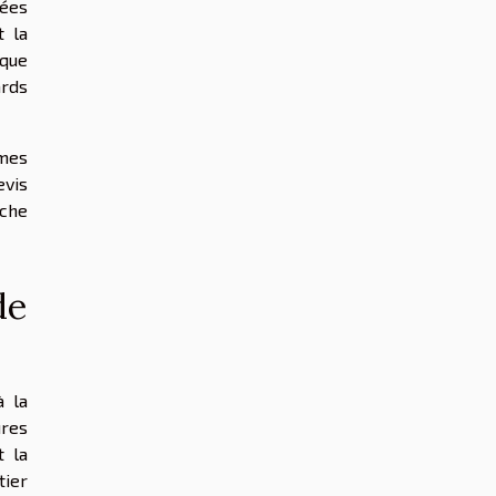
sées
t la
aque
ards
rmes
evis
rche
de
à la
ures
t la
ier