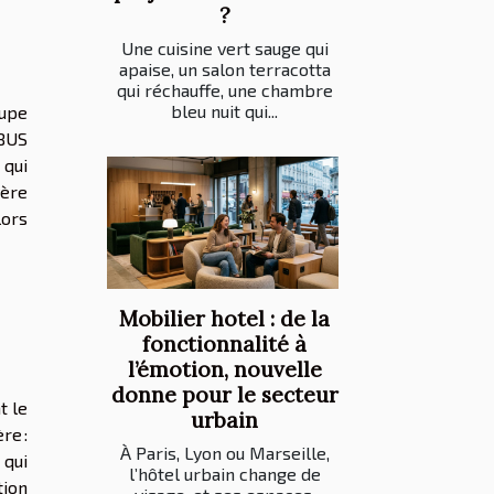
?
Une cuisine vert sauge qui
apaise, un salon terracotta
qui réchauffe, une chambre
bleu nuit qui...
cupe
 BUS
 qui
vère
lors
Mobilier hotel : de la
fonctionnalité à
l’émotion, nouvelle
donne pour le secteur
t le
urbain
re :
À Paris, Lyon ou Marseille,
 qui
l’hôtel urbain change de
tion