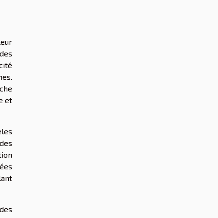
leur
 des
cité
nes.
rche
e et
èles
 des
tion
cées
lant
 des