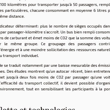
 100 kilomètres pour transporter jusqu’à 50 passagers, remp
res particulières, chacune consommant en moyenne 6 litres 
même distance.
indicateur déterminant : plus le nombre de sièges occupés dan
ue par passager-kilomètre s’accroît. Un bus bien rempli conso
ns de carburant et émet moins de CO2 que la somme des voit
cer le même groupe. Ce groupage des passagers contri
’énergie et à une moindre sollicitation des ressources naturel
u transport individuel.
de se traduit notamment par une baisse mesurable des émiss
nes. Des études montrent qu’un autocar récent, bien entreten
t jusqu’à deux fois moins de CO2 par passager qu’une voi
’efficacité du transport collectif, il devient possible d’organ
ironnement, tout en sensibilisant les participants à la po