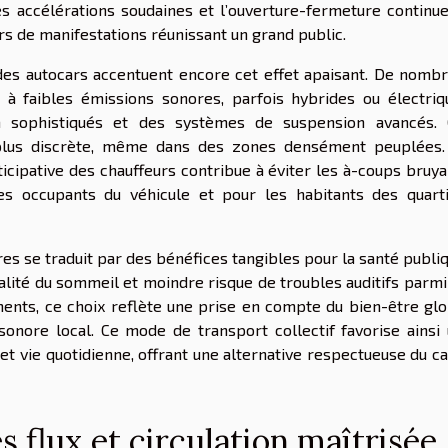
es accélérations soudaines et l’ouverture-fermeture continu
rs de manifestations réunissant un grand public.
des autocars accentuent encore cet effet apaisant. De nomb
 faibles émissions sonores, parfois hybrides ou électriq
on sophistiqués et des systèmes de suspension avancés.
 plus discrète, même dans des zones densément peuplées
ticipative des chauffeurs contribue à éviter les à-coups bruya
es occupants du véhicule et pour les habitants des quart
s se traduit par des bénéfices tangibles pour la santé publiq
ualité du sommeil et moindre risque de troubles auditifs parmi
ments, ce choix reflète une prise en compte du bien-être glo
sonore local. Ce mode de transport collectif favorise ainsi
et vie quotidienne, offrant une alternative respectueuse du c
 flux et circulation maîtrisée