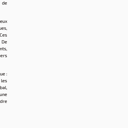
e de
reux
ues,
 Ces
. De
nts,
iers
ue :
 les
bal,
 une
adre