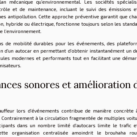
an mécanique qu’environnemental. Les sociétés spéciali
trôle et de maintenance, incluant le suivi des émissions e
èmes antipollution. Cette approche préventive garantit que ch
ion, hybride ou électrique, fonctionne toujours selon les stand
de l’environnement.
ns de mobilité durables pour les événements, des platefo
n d’un autocar en permettant d’obtenir instantanément un d
hicules modernes et performants tout en facilitant une déma
nisateurs.
nces sonores et amélioration 
auffeur lors d’événements contribue de manière concrète 
 Contrairement à la circulation fragmentée de multiples voit
cipants dans un nombre limité d’autocars limite le trafic e
te organisation centralisée amoindrit le brouhaha rout