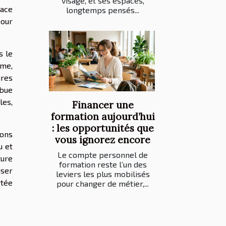
visage, et ses espaces,
lace
longtemps pensés...
pour
s le
mme,
ures
bue
les,
Financer une
formation aujourd’hui
: les opportunités que
ions
vous ignorez encore
u et
Le compte personnel de
ture
formation reste l’un des
iser
leviers les plus mobilisés
rtée
pour changer de métier,...