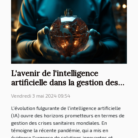
L'avenir de l'intelligence
artificielle dans la gestion des
crises sanitaires mondiales
Vendredi 3 mai 2024 09:54
L'évolution fulgurante de l'intelligence artificielle
(IA) ouvre des horizons prometteurs en termes de
gestion des crises sanitaires mondiales. En
témoigne la récente pandémie, qui a mis en
évidence l'urgence de solutions innovantes et