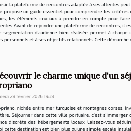
isir la plateforme de rencontres adaptée à ses attentes peut
cle propose un guide essentiel pour comprendre les critères
phes, les éléments cruciaux à prendre en compte pour fair
tentes Avant de rejoindre une plateforme de rencontres, il est
ne segmentation d’audience bien réalisée permet à chaque u
 personnels et à ses objectifs relationnels. Cette démarche e
écouvrir le charme unique d'un séjo
ropriano
edi 28 février 2026 19:38
priano, nichée entre mer turquoise et montagnes corses, inv
ère. Séjourner dans cette ville portuaire, c’est s’immerger 
gance discrète des hébergements locaux. Laissez-vous séduire
 cette destination est bien plus qu’une simple escale insulai