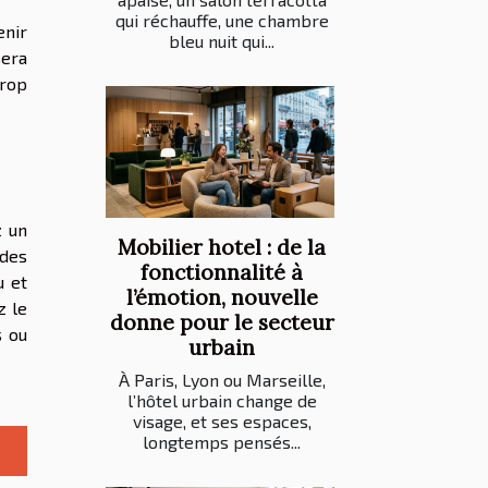
qui réchauffe, une chambre
enir
bleu nuit qui...
sera
trop
z un
Mobilier hotel : de la
 des
fonctionnalité à
u et
l’émotion, nouvelle
z le
donne pour le secteur
s ou
urbain
À Paris, Lyon ou Marseille,
l’hôtel urbain change de
visage, et ses espaces,
longtemps pensés...