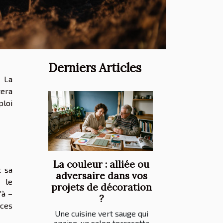
Derniers Articles
. La
tera
ploi
La couleur : alliée ou
t sa
adversaire dans vos
t le
projets de décoration
'à –
?
èces
Une cuisine vert sauge qui
apaise, un salon terracotta