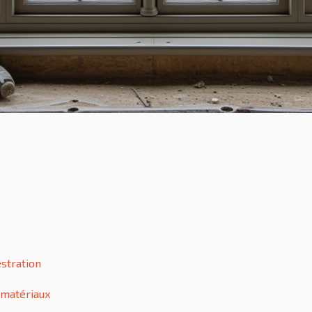
estration
 matériaux