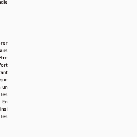
ndie
orer
dans
être
fort
rant
ique
à un
 les
. En
insi
 les