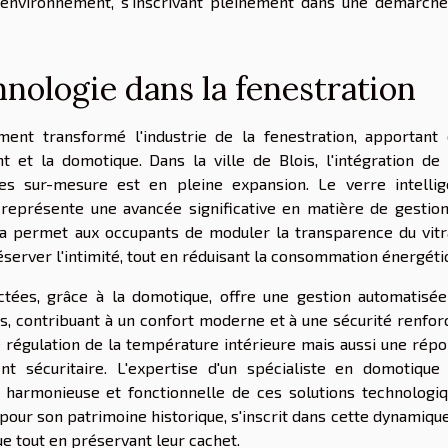
'environnement, s'inscrivant pleinement dans une démarch
hnologie dans la fenestration
ent transformé l'industrie de la fenestration, apportant
nt et la domotique. Dans la ville de Blois, l'intégration de
es sur-mesure est en pleine expansion. Le verre intellig
 représente une avancée significative en matière de gestio
Cela permet aux occupants de moduler la transparence du vit
server l'intimité, tout en réduisant la consommation énergéti
ectées, grâce à la domotique, offre une gestion automatisé
es, contribuant à un confort moderne et à une sécurité renfor
régulation de la température intérieure mais aussi une rép
nt sécuritaire. L'expertise d'un spécialiste en domotique
n harmonieuse et fonctionnelle de ces solutions technologi
e pour son patrimoine historique, s'inscrit dans cette dynamiqu
e tout en préservant leur cachet.