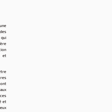
 une
 des
 qui
ière
tion
 et
être
tres
sont
iaux
nces
é et
ueux