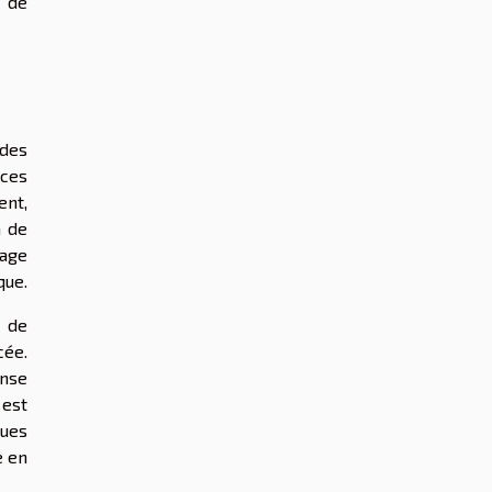
e de
 des
 ces
ent,
n de
rage
que.
e de
cée.
onse
 est
ques
e en