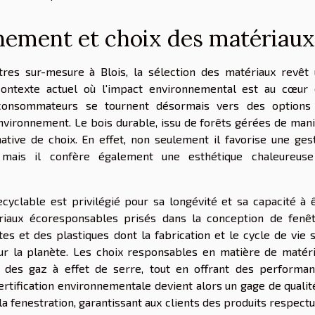
nement et choix des matériaux
tres sur-mesure à Blois, la sélection des matériaux revêt
e contexte actuel où l'impact environnemental est au cœur
 consommateurs se tournent désormais vers des options
nvironnement. Le bois durable, issu de forêts gérées de man
tive de choix. En effet, non seulement il favorise une ges
, mais il confère également une esthétique chaleureuse
ecyclable est privilégié pour sa longévité et sa capacité à 
tériaux écoresponsables prisés dans la conception de fenê
s et des plastiques dont la fabrication et le cycle de vie 
r la planète. Les choix responsables en matière de matér
ve des gaz à effet de serre, tout en offrant des performa
ertification environnementale devient alors un gage de qualit
a fenestration, garantissant aux clients des produits respect