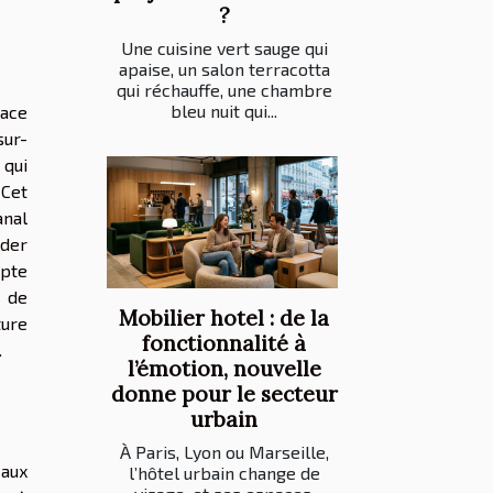
?
Une cuisine vert sauge qui
apaise, un salon terracotta
qui réchauffe, une chambre
bleu nuit qui...
pace
sur-
 qui
 Cet
anal
ider
mpte
u de
Mobilier hotel : de la
ture
fonctionnalité à
.
l’émotion, nouvelle
donne pour le secteur
urbain
À Paris, Lyon ou Marseille,
 aux
l’hôtel urbain change de