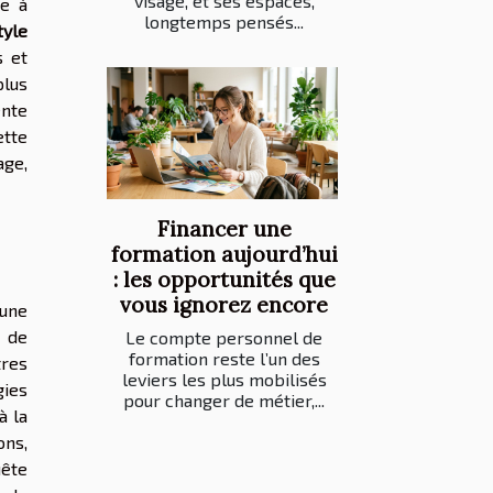
visage, et ses espaces,
te à
longtemps pensés...
tyle
s et
plus
nte
ette
age,
Financer une
formation aujourd’hui
: les opportunités que
vous ignorez encore
 une
 de
Le compte personnel de
formation reste l’un des
tres
leviers les plus mobilisés
gies
pour changer de métier,...
à la
ons,
uête