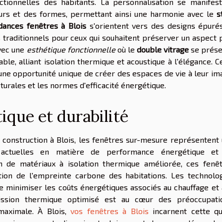
nctionnelles des habitants. La personnalisation se manifes
eurs et des formes, permettant ainsi une harmonie avec le
s
dances fenêtres à Blois
s'orientent vers des designs épuré
traditionnels pour ceux qui souhaitent préserver un aspect 
vec une
esthétique fonctionnelle
où le
double vitrage
se prése
le, alliant isolation thermique et acoustique à l'élégance. C
ne opportunité unique de créer des espaces de vie à leur im
turales et les normes d'efficacité énergétique.
que et durabilité
 construction à Blois, les fenêtres sur-mesure représentent
 actuelles en matière de performance énergétique et
on de matériaux à isolation thermique améliorée, ces fenê
tion de l'empreinte carbone des habitations. Les technolo
 minimiser les coûts énergétiques associés au chauffage et 
mission thermique optimisé est au cœur des préoccupati
 maximale. À Blois,
vos fenêtres à Blois
incarnent cette q