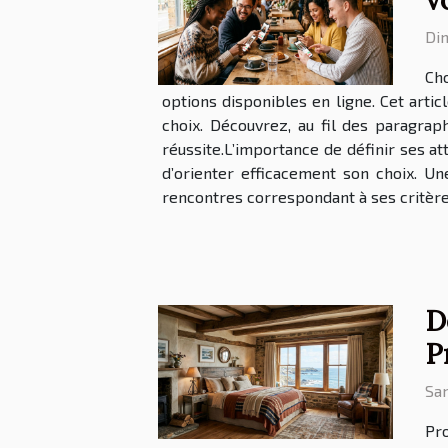
Di
Cho
options disponibles en ligne. Cet arti
choix. Découvrez, au fil des paragra
réussite.L’importance de définir ses at
d’orienter efficacement son choix. U
rencontres correspondant à ses critères
D
P
Sam
Pro