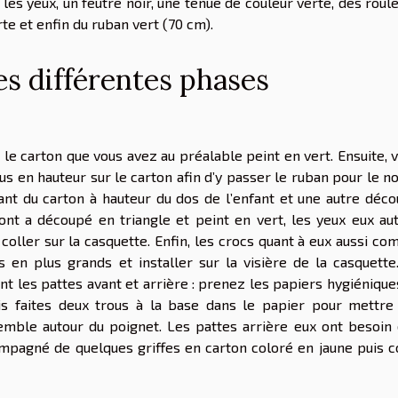
les yeux, un feutre noir, une tenue de couleur verte, des roul
te et enfin du ruban vert (70 cm).
les différentes phases
s le carton que vous avez au préalable peint en vert. Ensuite, 
rous en hauteur sur le carton afin d’y passer le ruban pour le n
ant du carton à hauteur du dos de l’enfant et une autre déc
sont a découpé en triangle et peint en vert, les yeux eux au
 coller sur la casquette. Enfin, les crocs quant à eux aussi c
s en plus grands et installer sur la visière de la casquette
t les pattes avant et arrière : prenez les papiers hygiénique
s faites deux trous à la base dans le papier pour mettre
semble autour du poignet. Les pattes arrière eux ont besoin
mpagné de quelques griffes en carton coloré en jaune puis c