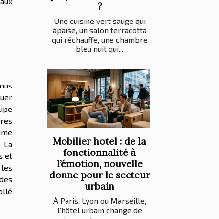
eaux
?
Une cuisine vert sauge qui
apaise, un salon terracotta
qui réchauffe, une chambre
bleu nuit qui...
vous
ouer
oupe
tres
omme
Mobilier hotel : de la
. La
fonctionnalité à
s et
l’émotion, nouvelle
 les
donne pour le secteur
 des
urbain
ollé
À Paris, Lyon ou Marseille,
l’hôtel urbain change de