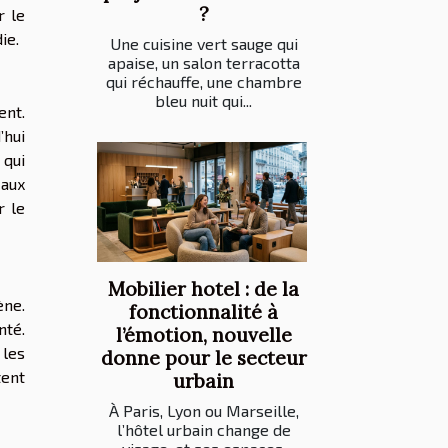
?
r le
ie.
Une cuisine vert sauge qui
apaise, un salon terracotta
qui réchauffe, une chambre
bleu nuit qui...
nt.
’hui
 qui
 aux
r le
Mobilier hotel : de la
ène.
fonctionnalité à
nté.
l’émotion, nouvelle
 les
donne pour le secteur
tent
urbain
À Paris, Lyon ou Marseille,
l’hôtel urbain change de