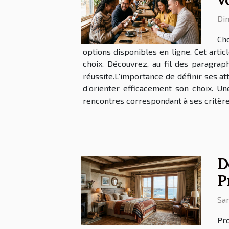
v
Di
Cho
options disponibles en ligne. Cet arti
choix. Découvrez, au fil des paragra
réussite.L’importance de définir ses at
d’orienter efficacement son choix. U
rencontres correspondant à ses critères
D
P
Sam
Pro