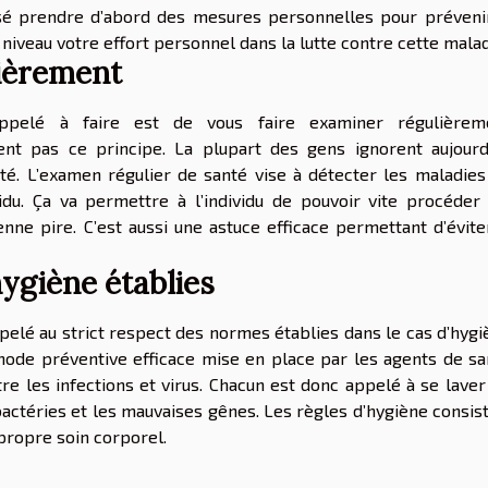
sé prendre d’abord des mesures personnelles pour préveni
e niveau votre effort personnel dans la lutte contre cette malad
lièrement
pelé à faire est de vous faire examiner régulièreme
t pas ce principe. La plupart des gens ignorent aujourd
té. L’examen régulier de santé vise à détecter les maladies
idu. Ça va permettre à l’individu de pouvoir vite procéder
nne pire. C’est aussi une astuce efficace permettant d’évite
hygiène établies
pelé au strict respect des normes établies dans le cas d’hygi
hode préventive efficace mise en place par les agents de sa
e les infections et virus. Chacun est donc appelé à se laver
bactéries et les mauvaises gênes. Les règles d’hygiène consis
 propre soin corporel.