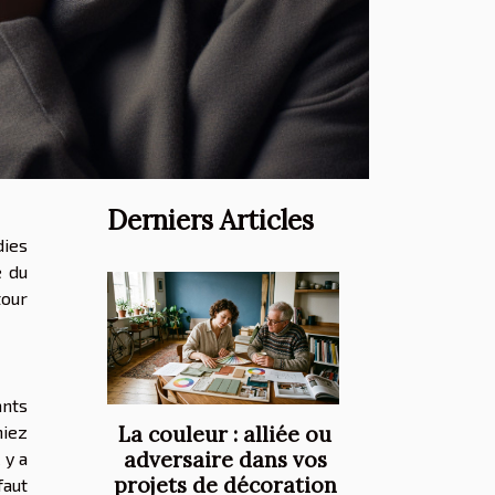
Derniers Articles
dies
e du
tour
ants
niez
La couleur : alliée ou
adversaire dans vos
 y a
projets de décoration
faut