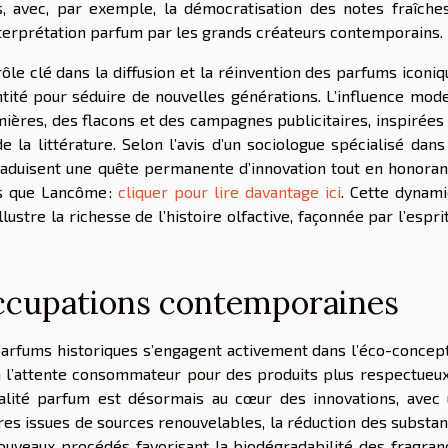
s, avec, par exemple, la démocratisation des notes fraîche
nterprétation parfum par les grands créateurs contemporains.
ôle clé dans la diffusion et la réinvention des parfums iconiq
ntité pour séduire de nouvelles générations. L’influence mod
ières, des flacons et des campagnes publicitaires, inspirées
 la littérature. Selon l’avis d’un sociologue spécialisé dans
duisent une quête permanente d’innovation tout en honoran
es que Lancôme :
cliquer pour lire davantage ici
. Cette dynam
lustre la richesse de l’histoire olfactive, façonnée par l’espri
ccupations contemporaines
arfums historiques s’engagent activement dans l’éco-concep
 à l’attente consommateur pour des produits plus respectueu
ralité parfum est désormais au cœur des innovations, avec
es issues de sources renouvelables, la réduction des substa
uveaux procédés favorisant la biodégradabilité des fragran