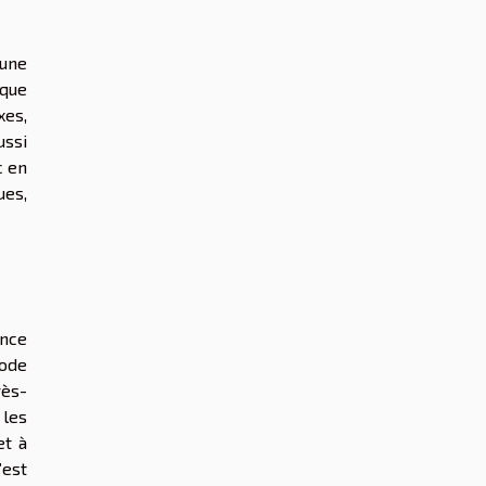
 une
aque
xes,
ussi
c en
ues,
ance
mode
rès-
 les
et à
’est