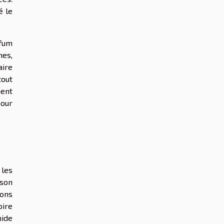
é le
rfum
nes,
aire
tout
ment
pour
 les
 son
sons
ire
mide