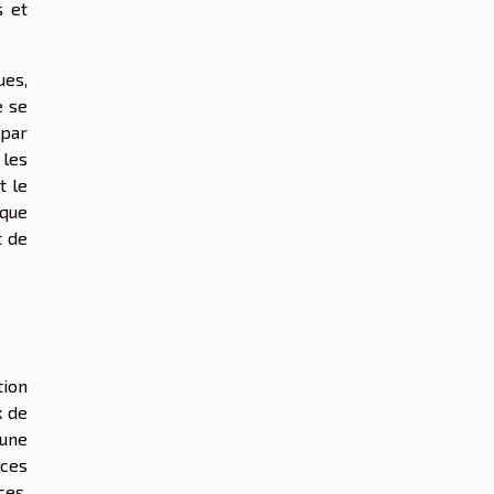
s et
ues,
e se
 par
 les
t le
ique
t de
tion
x de
 une
nces
ces.