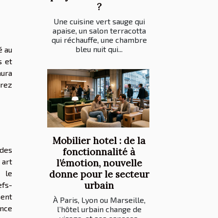
?
Une cuisine vert sauge qui
apaise, un salon terracotta
qui réchauffe, une chambre
bleu nuit qui...
é au
s et
aura
orez
Mobilier hotel : de la
 des
fonctionnalité à
 art
l’émotion, nouvelle
u le
donne pour le secteur
urbain
efs-
sent
À Paris, Lyon ou Marseille,
ance
l’hôtel urbain change de