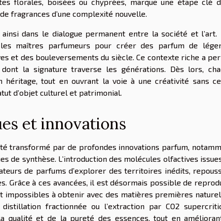
 notes florales, boisées ou chyprées, marque une étape clé 
n de fragrances d’une complexité nouvelle.
insi dans le dialogue permanent entre la société et l’art.
c les maîtres parfumeurs pour créer des parfum de lége
ives et des bouleversements du siècle. Ce contexte riche a pe
dont la signature traverse les générations. Dès lors, ch
n héritage, tout en ouvrant la voie à une créativité sans c
ut d’objet culturel et patrimonial.
es et innovations
a été transformé par de profondes innovations parfum, notam
es de synthèse. L’introduction des molécules olfactives issue
ateurs de parfums d’explorer des territoires inédits, repous
es. Grâce à ces avancées, il est désormais possible de reprod
t impossibles à obtenir avec des matières premières naturel
istillation fractionnée ou l’extraction par CO2 supercriti
la qualité et de la pureté des essences, tout en amélioran