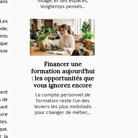
visage, et ses espaces,
dans
longtemps pensés...
 Les
nde,
rmis
aque
esse
Financer une
formation aujourd’hui
: les opportunités que
vous ignorez encore
ment
Le compte personnel de
s de
formation reste l’un des
leviers les plus mobilisés
sant
pour changer de métier,...
uire
les.
que,
t la