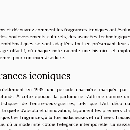
ums et découvrez comment les fragrances iconiques ont évolu
s des bouleversements culturels, des avancées technologique
 emblématiques se sont adaptées tout en préservant leur 
age olfactif, où chaque note raconte une histoire, et expl
emps pour continuer à séduire.
grances iconiques
 réellement en 1935, une période charnière marquée par
ofonds. À cette époque, la parfumerie s’affirme comme un
istiques de l’entre-deux-guerres, tels que l’Art déco o
 la quête d’absolu et d’innovation, façonnent les premiers ch
ue. Ces fragrances, à la fois audacieuses et raffinées, tradui
que, où la modernité côtoie l’élégance intemporelle. La naiss