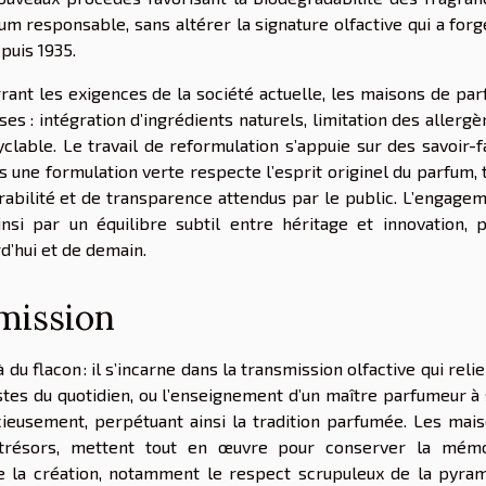
um responsable, sans altérer la signature olfactive qui a forg
puis 1935.
grant les exigences de la société actuelle, les maisons de pa
s : intégration d’ingrédients naturels, limitation des allergè
yclable. Le travail de reformulation s’appuie sur des savoir-f
rs une formulation verte respecte l’esprit originel du parfum, 
abilité et de transparence attendus par le public. L’engage
nsi par un équilibre subtil entre héritage et innovation, 
d’hui et de demain.
smission
du flacon : il s’incarne dans la transmission olfactive qui relie
estes du quotidien, ou l’enseignement d’un maître parfumeur à
cieusement, perpétuant ainsi la tradition parfumée. Les mai
 trésors, mettent tout en œuvre pour conserver la mémo
e la création, notamment le respect scrupuleux de la pyra