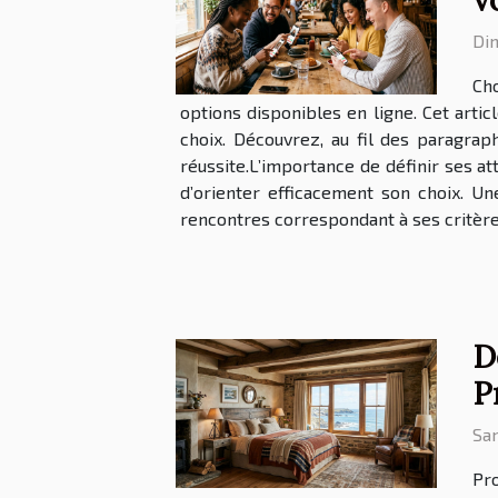
Di
Cho
options disponibles en ligne. Cet arti
choix. Découvrez, au fil des paragra
réussite.L’importance de définir ses at
d’orienter efficacement son choix. U
rencontres correspondant à ses critères
D
P
Sam
Pro