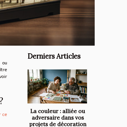
Derniers Articles
s ou
ître
voir
?
La couleur : alliée ou
r ce
adversaire dans vos
projets de décoration