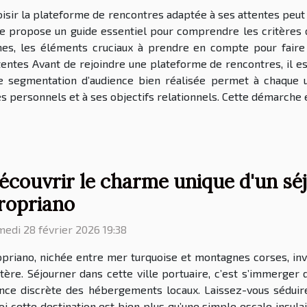
isir la plateforme de rencontres adaptée à ses attentes peut
cle propose un guide essentiel pour comprendre les critères
phes, les éléments cruciaux à prendre en compte pour fair
tentes Avant de rejoindre une plateforme de rencontres, il est
ne segmentation d’audience bien réalisée permet à chaque u
 personnels et à ses objectifs relationnels. Cette démarche e
écouvrir le charme unique d'un séjo
ropriano
edi 28 février 2026 19:38
priano, nichée entre mer turquoise et montagnes corses, inv
ère. Séjourner dans cette ville portuaire, c’est s’immerger 
gance discrète des hébergements locaux. Laissez-vous séduire
 cette destination est bien plus qu’une simple escale insulai