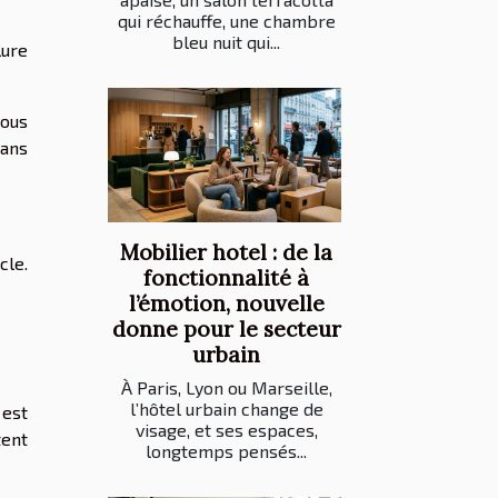
qui réchauffe, une chambre
bleu nuit qui...
lure
vous
sans
Mobilier hotel : de la
cle.
fonctionnalité à
l’émotion, nouvelle
donne pour le secteur
urbain
À Paris, Lyon ou Marseille,
l’hôtel urbain change de
 est
visage, et ses espaces,
tent
longtemps pensés...