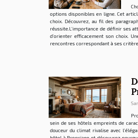
Cho
options disponibles en ligne. Cet arti
choix. Découvrez, au fil des paragra
réussite.L’importance de définir ses at
d’orienter efficacement son choix. U
rencontres correspondant à ses critères
D
P
Sam
Pro
sein de ses hôtels empreints de caract
douceur du climat rivalise avec l’élé
hôtel à Propriano et découvrez pourquoi