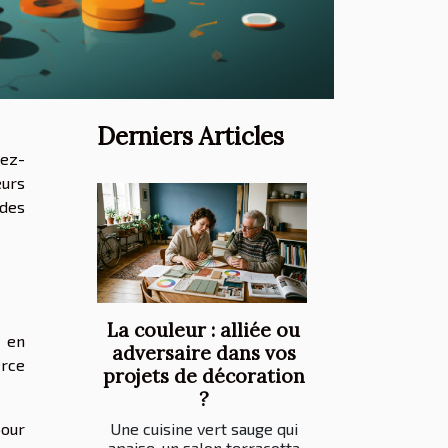
Derniers Articles
iez-
eurs
 des
La couleur : alliée ou
, en
adversaire dans vos
erce
projets de décoration
?
pour
Une cuisine vert sauge qui
apaise, un salon terracotta