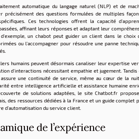
traitement automatique du langage naturel (NLP) et de mac
er précisément des questions formulées de multiples façon
cifiques. Ces technologies offrent la capacité d’appre
 passées, affinant leurs réponses et adaptant leur compréhen
e d’exemple, un chabot peut guider un client dans le choix 
primées ou l’accompagner pour résoudre une panne techniq
és.
illers humains peuvent désormais canaliser leur expertise ver
estion d’interactions nécessitant empathie et jugement. Tandis
 assure une continuité de service, même au cœur de la nui
ité entre intelligence artificielle et assistance humaine enri
découverte de solutions adaptées, le site Chatbot.fr propos
is, des ressources dédiées à la France et un guide complet 
e d’automatisation du service client.
amique de l’expérience