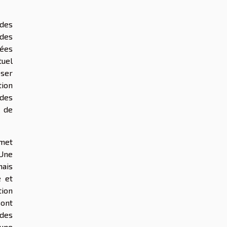
 des
 des
nées
tuel
oser
tion
 des
l de
rmet
Une
mais
e et
tion
sont
des
une