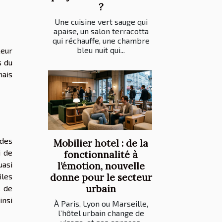
?
Une cuisine vert sauge qui
apaise, un salon terracotta
qui réchauffe, une chambre
bleu nuit qui...
Leur
s du
mais
 des
Mobilier hotel : de la
i de
fonctionnalité à
uasi
l’émotion, nouvelle
iles
donne pour le secteur
urbain
s de
insi
À Paris, Lyon ou Marseille,
l’hôtel urbain change de