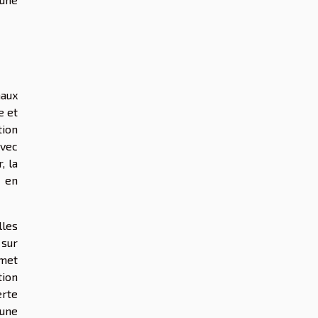
naux
e et
tion
avec
, la
t en
lles
 sur
rmet
tion
erte
 une