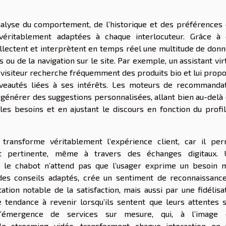
nalyse du comportement, de l’historique et des préférences
véritablement adaptées à chaque interlocuteur. Grâce à
ollectent et interprètent en temps réel une multitude de don
 ou de la navigation sur le site. Par exemple, un assistant vir
visiteur recherche fréquemment des produits bio et lui prop
eautés liées à ses intérêts. Les moteurs de recommanda
 générer des suggestions personnalisées, allant bien au-delà
les besoins et en ajustant le discours en fonction du profi
on transforme véritablement l’expérience client, car il pe
et pertinente, même à travers des échanges digitaux. 
le le chabot n’attend pas que l’usager exprime un besoin 
es conseils adaptés, crée un sentiment de reconnaissanc
ation notable de la satisfaction, mais aussi par une fidélisa
e tendance à revenir lorsqu’ils sentent que leurs attentes 
 l’émergence de services sur mesure, qui, à l’image 
e streaming vidéo, transforment chaque interaction en 