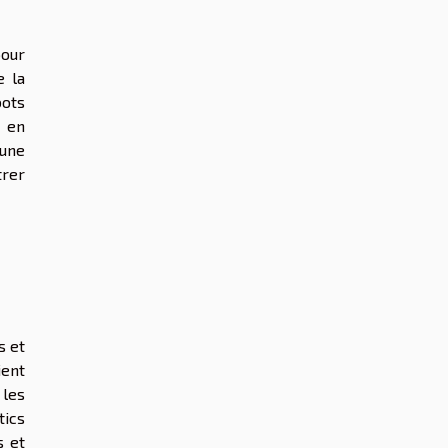
pour
e la
bots
s en
 une
trer
s et
ient
 les
tics
s et