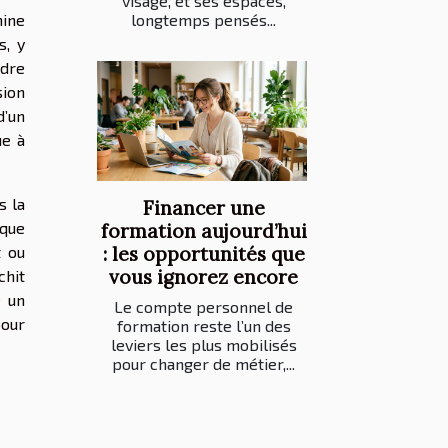
visage, et ses espaces,
hine
longtemps pensés...
s, y
ndre
sion
d’un
ue à
s la
Financer une
 que
formation aujourd’hui
t ou
: les opportunités que
vous ignorez encore
chit
e un
Le compte personnel de
pour
formation reste l’un des
leviers les plus mobilisés
pour changer de métier,...