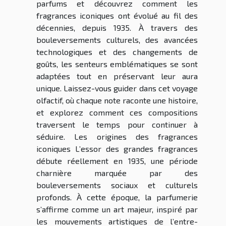
parfums et découvrez comment les
fragrances iconiques ont évolué au fil des
décennies, depuis 1935. À travers des
bouleversements culturels, des avancées
technologiques et des changements de
goûts, les senteurs emblématiques se sont
adaptées tout en préservant leur aura
unique. Laissez-vous guider dans cet voyage
olfactif, où chaque note raconte une histoire,
et explorez comment ces compositions
traversent le temps pour continuer à
séduire. Les origines des fragrances
iconiques L’essor des grandes fragrances
débute réellement en 1935, une période
charnière marquée par des
bouleversements sociaux et culturels
profonds. À cette époque, la parfumerie
s’affirme comme un art majeur, inspiré par
les mouvements artistiques de l’entre-