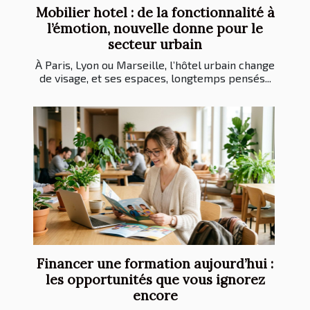
Mobilier hotel : de la fonctionnalité à
l’émotion, nouvelle donne pour le
secteur urbain
À Paris, Lyon ou Marseille, l’hôtel urbain change
de visage, et ses espaces, longtemps pensés...
Financer une formation aujourd’hui :
les opportunités que vous ignorez
encore