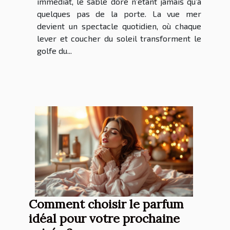
immédiat, le sable doré n’étant jamais qu’à
quelques pas de la porte. La vue mer
devient un spectacle quotidien, où chaque
lever et coucher du soleil transforment le
golfe du...
Comment choisir le parfum
idéal pour votre prochaine