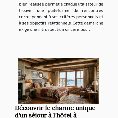
bien réalisée permet à chaque utilisateur de
trouver une plateforme de rencontres
correspondant à ses critères personnels et
à ses objectifs relationnels. Cette démarche
exige une introspection sincère pour...
Découvrir le charme unique
d'un séjour à l'hôtel à