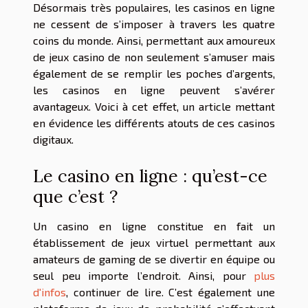
Désormais très populaires, les casinos en ligne
ne cessent de s’imposer à travers les quatre
coins du monde. Ainsi, permettant aux amoureux
de jeux casino de non seulement s’amuser mais
également de se remplir les poches d’argents,
les casinos en ligne peuvent s’avérer
avantageux. Voici à cet effet, un article mettant
en évidence les différents atouts de ces casinos
digitaux.
Le casino en ligne : qu’est-ce
que c’est ?
Un casino en ligne constitue en fait un
établissement de jeux virtuel permettant aux
amateurs de gaming de se divertir en équipe ou
seul peu importe l’endroit. Ainsi, pour
plus
d'infos
, continuer de lire. C’est également une