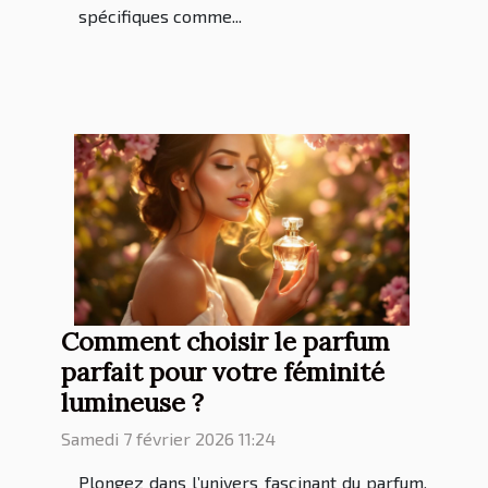
spécifiques comme...
Comment choisir le parfum
parfait pour votre féminité
lumineuse ?
Samedi 7 février 2026 11:24
Plongez dans l’univers fascinant du parfum,