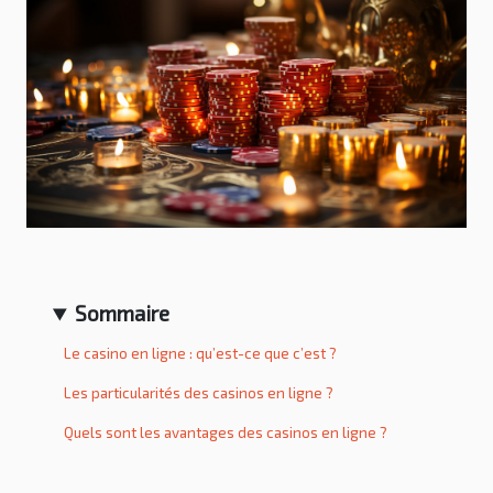
Sommaire
Le casino en ligne : qu’est-ce que c’est ?
Les particularités des casinos en ligne ?
Quels sont les avantages des casinos en ligne ?