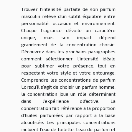
Trouver l'intensité parfaite de son parfum
masculin relève d'un subtil équilibre entre
personnalité, occasion et environnement.
Chaque fragrance dévoile un caractère
unique, mais son impact dépend
grandement de la concentration choisie.
Découvrez dans les prochains paragraphes
comment sélectionner l'intensité idéale
pour sublimer votre présence, tout en
respectant votre style et votre entourage.
Comprendre les concentrations de parfum
Lorsqu’il s’agit de choisir un parfum homme,
la concentration joue un rôle déterminant
dans l’expérience olfactive. La
concentration fait référence à la proportion
d’huiles parfumées par rapport à la base
alcoolisée. Les principales concentrations
incluent l’eau de toilette, l’eau de parfum et