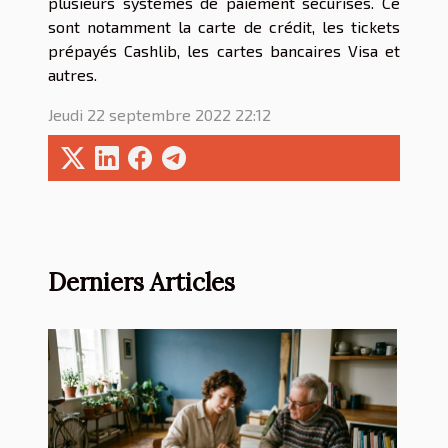
plusieurs systèmes de paiement sécurisés. Ce
sont notamment la carte de crédit, les tickets
prépayés Cashlib, les cartes bancaires Visa et
autres.
Jeudi 22 septembre 2022 22:12
Derniers Articles