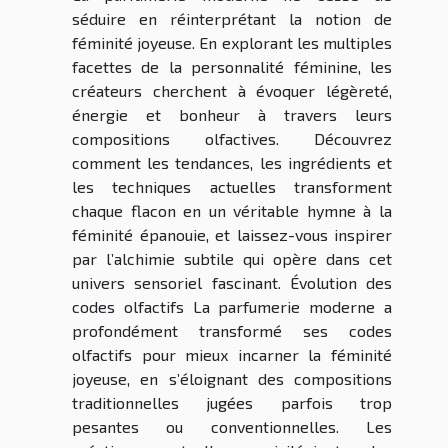
séduire en réinterprétant la notion de
féminité joyeuse. En explorant les multiples
facettes de la personnalité féminine, les
créateurs cherchent à évoquer légèreté,
énergie et bonheur à travers leurs
compositions olfactives. Découvrez
comment les tendances, les ingrédients et
les techniques actuelles transforment
chaque flacon en un véritable hymne à la
féminité épanouie, et laissez-vous inspirer
par l’alchimie subtile qui opère dans cet
univers sensoriel fascinant. Évolution des
codes olfactifs La parfumerie moderne a
profondément transformé ses codes
olfactifs pour mieux incarner la féminité
joyeuse, en s’éloignant des compositions
traditionnelles jugées parfois trop
pesantes ou conventionnelles. Les