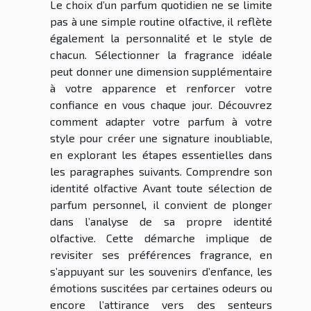
Le choix d’un parfum quotidien ne se limite
pas à une simple routine olfactive, il reflète
également la personnalité et le style de
chacun. Sélectionner la fragrance idéale
peut donner une dimension supplémentaire
à votre apparence et renforcer votre
confiance en vous chaque jour. Découvrez
comment adapter votre parfum à votre
style pour créer une signature inoubliable,
en explorant les étapes essentielles dans
les paragraphes suivants. Comprendre son
identité olfactive Avant toute sélection de
parfum personnel, il convient de plonger
dans l’analyse de sa propre identité
olfactive. Cette démarche implique de
revisiter ses préférences fragrance, en
s’appuyant sur les souvenirs d’enfance, les
émotions suscitées par certaines odeurs ou
encore l’attirance vers des senteurs