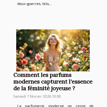
deux-guerres, tels...
Comment les parfums
modernes capturent l'essence
de la féminité joyeuse ?
Samedi 7 février 2026 10:38
La parfumerie moderne ne cesse de