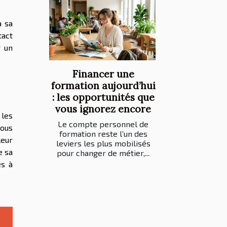
à sa
tact
r un
Financer une
formation aujourd’hui
: les opportunités que
vous ignorez encore
 les
Le compte personnel de
vous
formation reste l’un des
leur
leviers les plus mobilisés
e sa
pour changer de métier,...
es à