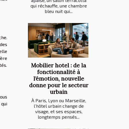
apaise, un salon terracotta
qui réchauffe, une chambre
bleu nuit qui...
che.
 des
elle
ière
Mobilier hotel : de la
tés.
fonctionnalité à
l’émotion, nouvelle
donne pour le secteur
urbain
vous
À Paris, Lyon ou Marseille,
 qui
l’hôtel urbain change de
visage, et ses espaces,
longtemps pensés...