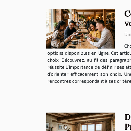
C
v
Di
Cho
options disponibles en ligne. Cet arti
choix. Découvrez, au fil des paragra
réussite.L’importance de définir ses at
d’orienter efficacement son choix. U
rencontres correspondant à ses critères
D
P