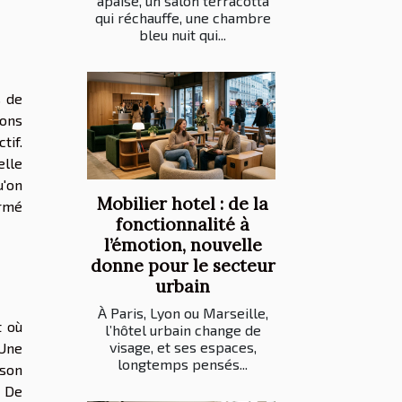
apaise, un salon terracotta
qui réchauffe, une chambre
bleu nuit qui...
s de
ions
tif.
elle
u'on
Mobilier hotel : de la
ermé
fonctionnalité à
l’émotion, nouvelle
donne pour le secteur
urbain
À Paris, Lyon ou Marseille,
t où
l’hôtel urbain change de
visage, et ses espaces,
 Une
longtemps pensés...
ison
. De