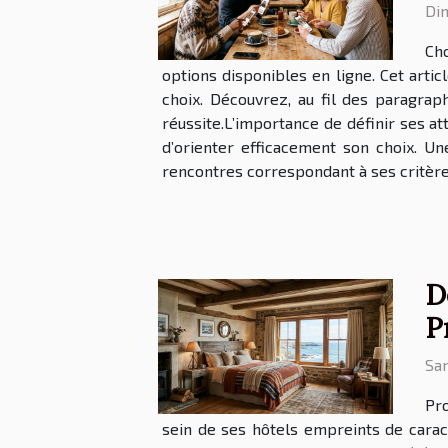
Di
Cho
options disponibles en ligne. Cet arti
choix. Découvrez, au fil des paragra
réussite.L’importance de définir ses at
d’orienter efficacement son choix. U
rencontres correspondant à ses critères
D
P
Sam
Pro
sein de ses hôtels empreints de caract