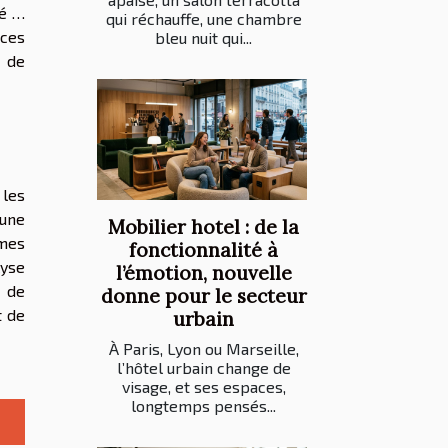
té …
qui réchauffe, une chambre
 ces
bleu nuit qui...
s de
 les
 une
Mobilier hotel : de la
hmes
fonctionnalité à
lyse
l’émotion, nouvelle
i de
donne pour le secteur
t de
urbain
À Paris, Lyon ou Marseille,
l’hôtel urbain change de
visage, et ses espaces,
longtemps pensés...