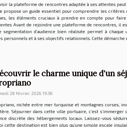
isir la plateforme de rencontres adaptée à ses attentes peut
cle propose un guide essentiel pour comprendre les critères
phes, les éléments cruciaux à prendre en compte pour fair
tentes Avant de rejoindre une plateforme de rencontres, il est
ne segmentation d’audience bien réalisée permet à chaque u
 personnels et à ses objectifs relationnels. Cette démarche e
écouvrir le charme unique d'un séjo
ropriano
edi 28 février 2026 19:38
priano, nichée entre mer turquoise et montagnes corses, inv
ère. Séjourner dans cette ville portuaire, c’est s’immerger 
gance discrète des hébergements locaux. Laissez-vous séduire
 cette destination est bien plus qu’une simple escale insulai