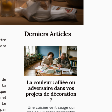
Derniers Articles
être
mera
 de
La couleur : alliée ou
. La
adversaire dans vos
ique
projets de décoration
n et
?
. Le
Une cuisine vert sauge qui
 par
apaise, un salon terracotta