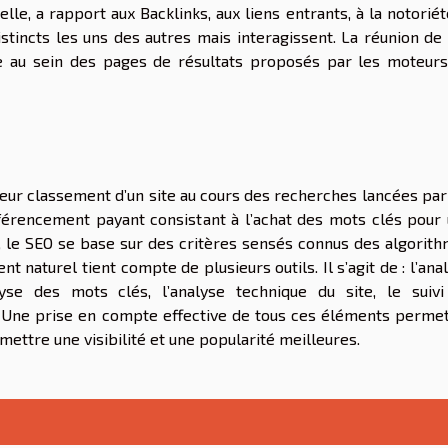
 elle, a rapport aux Backlinks, aux liens entrants, à la notorié
istincts les uns des autres mais interagissent. La réunion de
te au sein des pages de résultats proposés par les moteur
lleur classement d’un site au cours des recherches lancées par
férencement payant consistant à l’achat des mots clés pour
, le SEO se base sur des critères sensés connus des algorit
 naturel tient compte de plusieurs outils. Il s’agit de : l’ana
lyse des mots clés, l’analyse technique du site, le suiv
e. Une prise en compte effective de tous ces éléments perme
rmettre une visibilité et une popularité meilleures.